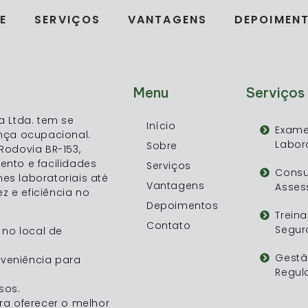
E
SERVIÇOS
VANTAGENS
DEPOIMEN
Menu
Serviços
 Ltda. tem se
Início
Exam
nça ocupacional.
Labora
Sobre
Rodovia BR-153,
nto e facilidades
Serviços
Consu
s laboratoriais até
Vantagens
Asses
z e eficiência no
Depoimentos
Trein
Contato
Segur
no local de
Gestã
nveniência para
Regul
sos.
ra oferecer o melhor